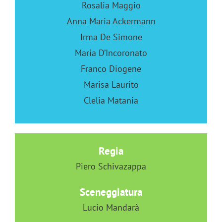
Rosalia Maggio
Anna Maria Ackermann
Irma De Simone
Maria D’Incoronato
Franco Diogene
Marisa Laurito
Clelia Matania
Regia
Piero Schivazappa
Sceneggiatura
Lucio Mandarà