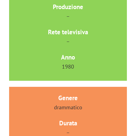
Produzione
–
Rete televisiva
–
Anno
1980
Genere
drammatico
Durata
–