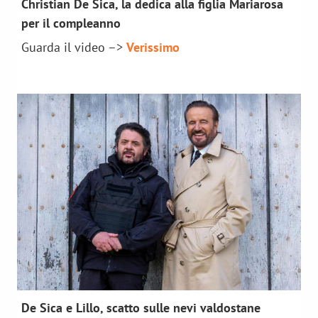
Christian De Sica, la dedica alla figlia Mariarosa
news 2025
per il compleanno
Guarda il video –>
Verissimo
De Sica e Lillo, scatto sulle nevi valdostane