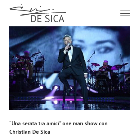
Salta
al
contenuto
“Una serata tra amici” one man show con
Christian De Sica