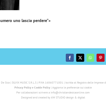
 numero uno lascia perdere”»
Facebook
X
WhatsAp
Pint
 De Sica | SILVIX MUSIC S.R.L.S | P.IVA 16860771001 | Iscritta al Registro delle Imprese 
Privacy Policy
e
Cookie Policy
|
Aggiorna le preferenze sui cookie
Per collaborazioni scrivere a info@christiandesicaonline.com
Designed and created by
6W STUDIO design & digital