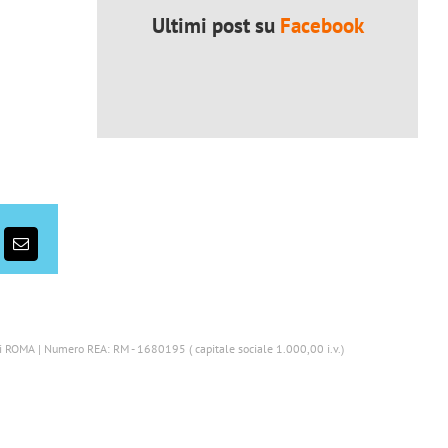
Ultimi post su
Facebook
p
erest
Email
di ROMA | Numero REA: RM - 1680195 ( capitale sociale 1.000,00 i.v.)