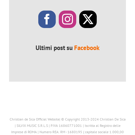
Ultimi post su
Facebook
Christian de Sica Official Website| © Copyright 2013-2024 Christian De Sica
| SILVIX MUSIC S.R.L.S | P.IVA 16860771001 | Iscritta al Registro delle
Imprese di ROMA | Numero REA: RM - 1680195 ( capitale sociale 1.000,00