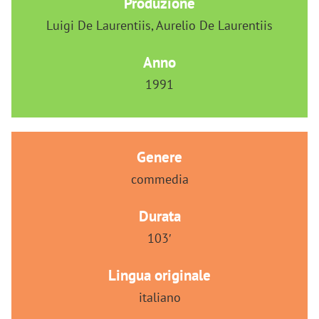
Produzione
Luigi De Laurentiis, Aurelio De Laurentiis
Anno
1991
Genere
commedia
Durata
103′
Lingua originale
italiano