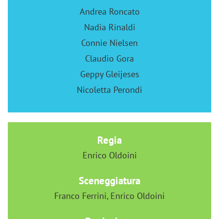
Andrea Roncato
Nadia Rinaldi
Connie Nielsen
Claudio Gora
Geppy Gleijeses
Nicoletta Perondi
Regia
Enrico Oldoini
Sceneggiatura
Franco Ferrini, Enrico Oldoini