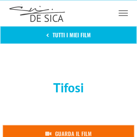
Salta
al
contenuto
TUTTI I MIEI FILM
Tifosi
GUARDA IL FILM