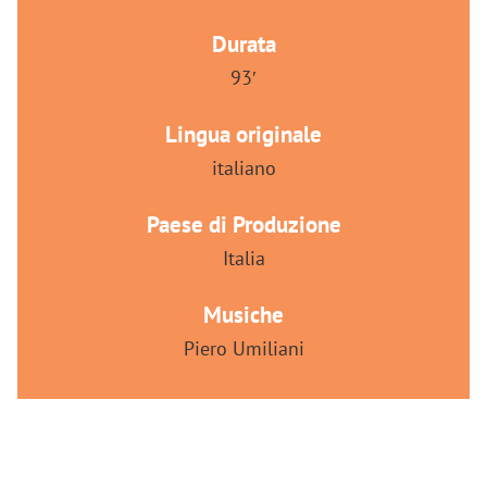
Durata
93′
Lingua originale
italiano
Paese di Produzione
Italia
Musiche
Piero Umiliani