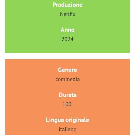
Produzione
Netlfix
Anno
2024
Genere
commedia
Durata
100′
Lingua originale
italiano