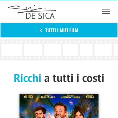
Salta
al
contenuto
TUTTI I MIEI FILM
Ricchi
a tutti i costi