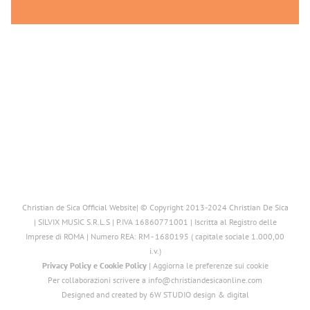
Christian de Sica Official Website| © Copyright 2013-2024 Christian De Sica
| SILVIX MUSIC S.R.L.S | P.IVA 16860771001 | Iscritta al Registro delle
Imprese di ROMA | Numero REA: RM - 1680195 ( capitale sociale 1.000,00
i.v.)
Privacy Policy
e
Cookie Policy
|
Aggiorna le preferenze sui cookie
Per collaborazioni scrivere a info@christiandesicaonline.com
Designed and created by
6W STUDIO design & digital