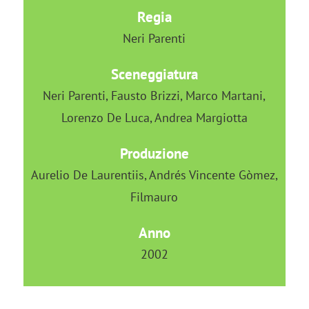
Regia
Neri Parenti
Sceneggiatura
Neri Parenti, Fausto Brizzi, Marco Martani,
Lorenzo De Luca, Andrea Margiotta
Produzione
Aurelio De Laurentiis, Andrés Vincente Gòmez,
Filmauro
Anno
2002