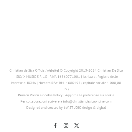
Christian de Sica Official Website| © Copyright 2013-2024 Christian De Sica
| SILVIX MUSIC S.R.L.S | P.IVA 16860771001 | Iscritta al Registro delle
Imprese di ROMA | Numero REA: RM - 1680195 ( capitale sociale 1.000,00
i.v.)
Privacy Policy
e
Cookie Policy
|
Aggiorna le preferenze sui cookie
Per collaborazioni scrivere a info@christiandesicaonline.com
Designed and created by
6W STUDIO design & digital
Facebook
Instagram
X