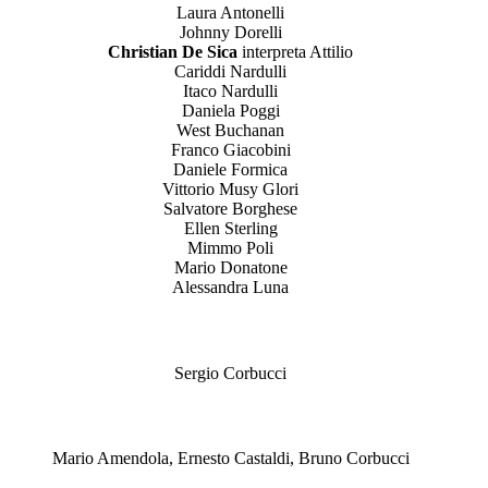
Laura Antonelli
Johnny Dorelli
Christian De Sica
interpreta Attilio
Cariddi Nardulli
Itaco Nardulli
Daniela Poggi
West Buchanan
Franco Giacobini
Daniele Formica
Vittorio Musy Glori
Salvatore Borghese
Ellen Sterling
Mimmo Poli
Mario Donatone
Alessandra Luna
Regia
Sergio Corbucci
Sceneggiatura
Mario Amendola, Ernesto Castaldi, Bruno Corbucci