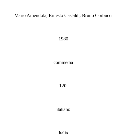
Produzione
Mario Amendola, Ernesto Castaldi, Bruno Corbucci
Anno
1980
Genere
commedia
Durata
120′
Lingua originale
italiano
Paese di Produzione
Italia