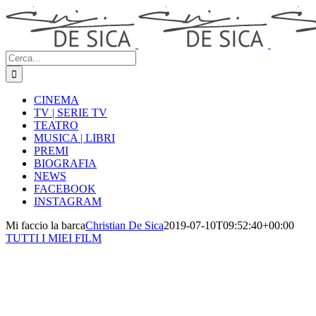
Salta
al
contenuto
Cerca
per:
CINEMA
TV | SERIE TV
TEATRO
MUSICA | LIBRI
PREMI
BIOGRAFIA
NEWS
FACEBOOK
INSTAGRAM
Mi faccio la barca
Christian De Sica
2019-07-10T09:52:40+00:00
TUTTI I MIEI FILM