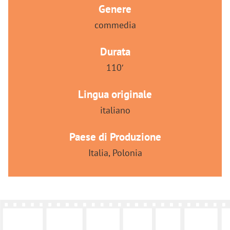
Genere
commedia
Durata
110′
Lingua originale
italiano
Paese di Produzione
Italia, Polonia