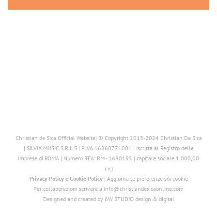
Christian de Sica Official Website| © Copyright 2013-2024 Christian De Sica
| SILVIX MUSIC S.R.L.S | P.IVA 16860771001 | Iscritta al Registro delle
Imprese di ROMA | Numero REA: RM - 1680195 ( capitale sociale 1.000,00
i.v.)
Privacy Policy
e
Cookie Policy
|
Aggiorna le preferenze sui cookie
Per collaborazioni scrivere a info@christiandesicaonline.com
Designed and created by
6W STUDIO design & digital