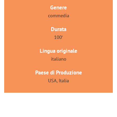
Genere
commedia
Durata
100′
Lingua originale
italiano
Paese di Produzione
USA, Italia