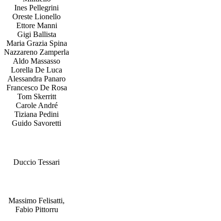
Ines Pellegrini
Oreste Lionello
Ettore Manni
Gigi Ballista
Maria Grazia Spina
Nazzareno Zamperla
Aldo Massasso
Lorella De Luca
Alessandra Panaro
Francesco De Rosa
Tom Skerritt
Carole André
Tiziana Pedini
Guido Savoretti
Regia
Duccio Tessari
Sceneggiatura
Massimo Felisatti,
Fabio Pittorru