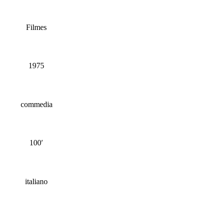
Produzione
Filmes
Anno
1975
Genere
commedia
Durata
100′
Lingua originale
italiano
Paese di
Produzione