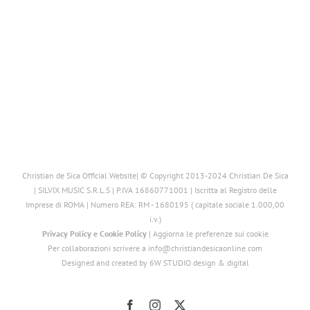
Christian de Sica Official Website| © Copyright 2013-2024 Christian De Sica
| SILVIX MUSIC S.R.L.S | P.IVA 16860771001 | Iscritta al Registro delle
Imprese di ROMA | Numero REA: RM - 1680195 ( capitale sociale 1.000,00
i.v.)
Privacy Policy
e
Cookie Policy
|
Aggiorna le preferenze sui cookie
Per collaborazioni scrivere a info@christiandesicaonline.com
Designed and created by
6W STUDIO design & digital
Facebook
Instagram
X